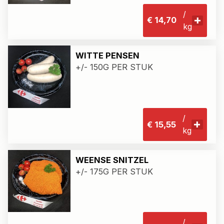
/
€ 14,70
kg
WITTE PENSEN
+/- 150G PER STUK
/
€ 15,55
kg
WEENSE SNITZEL
+/- 175G PER STUK
/