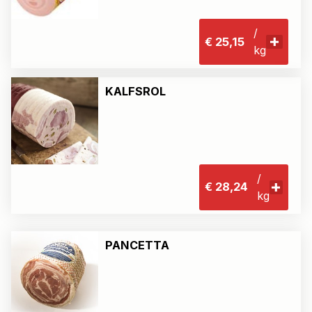
/
€ 25,15
kg
KALFSROL
/
€ 28,24
kg
PANCETTA