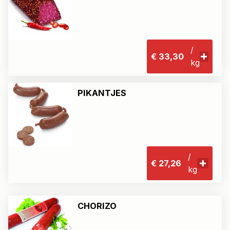
/
€ 33,30
kg
PIKANTJES
/
€ 27,26
kg
CHORIZO