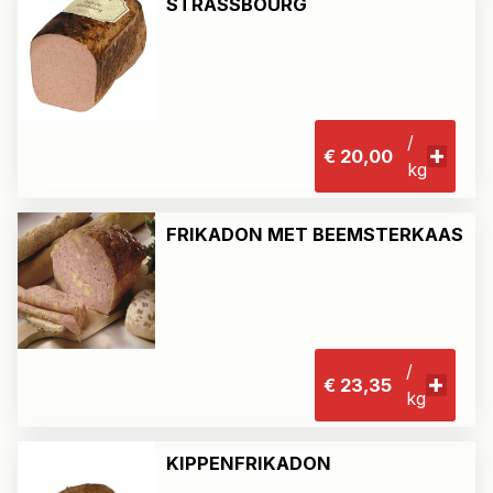
STRASSBOURG
/
€ 20,00
kg
FRIKADON MET BEEMSTERKAAS
/
€ 23,35
kg
KIPPENFRIKADON