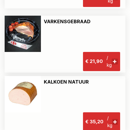
kg
VARKENSGEBRAAD
/
€ 21,90
kg
KALKOEN NATUUR
/
€ 35,20
kg