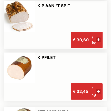
KIP AAN 'T SPIT
/
€ 30,60
kg
KIPFILET
/
€ 32,45
kg