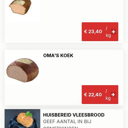
/
€ 23,40
kg
OMA'S KOEK
/
€ 22,40
kg
HUISBEREID VLEESBROOD
GEEF AANTAL IN BIJ