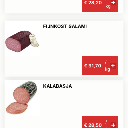
€ 28,20
kg
FIJNKOST SALAMI
/
€ 31,70
kg
KALABASJA
/
€ 28,50