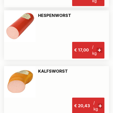
kg
HESPENWORST
/
€ 17,00
kg
KALFSWORST
/
€ 20,43
kg