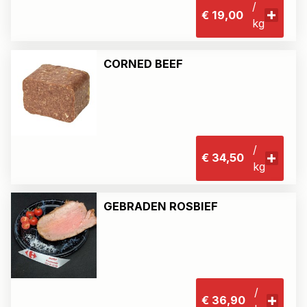
/
€ 19,00
kg
CORNED BEEF
/
€ 34,50
kg
GEBRADEN ROSBIEF
/
€ 36,90