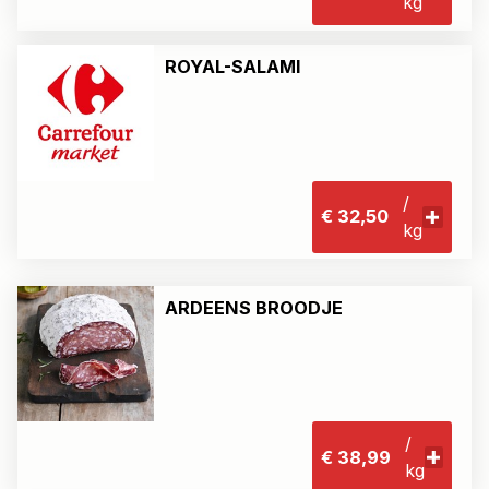
kg
ROYAL-SALAMI
/
€ 32,50
kg
ARDEENS BROODJE
/
€ 38,99
kg