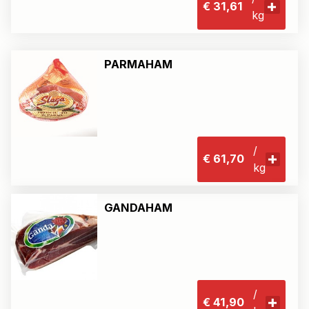
€ 31,61
kg
PARMAHAM
/
€ 61,70
kg
GANDAHAM
/
€ 41,90