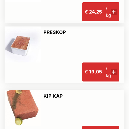
/
€ 24,25
kg
PRESKOP
/
€ 19,05
kg
KIP KAP