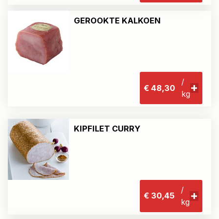
GEROOKTE KALKOEN
/
€ 48,30
kg
KIPFILET CURRY
/
€ 30,45
kg